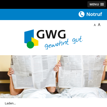
MENU
A
A
Laden...